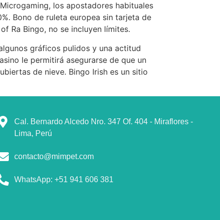
 Microgaming, los apostadores habituales
%. Bono de ruleta europea sin tarjeta de
f Ra Bingo, no se incluyen límites.
algunos gráficos pulidos y una actitud
casino le permitirá asegurarse de que un
biertas de nieve. Bingo Irish es un sitio
Cal. Bernardo Alcedo Nro. 347 Of. 404 - Miraflores -
Lima, Perú
contacto@mimpet.com
WhatsApp: +51 941 606 381