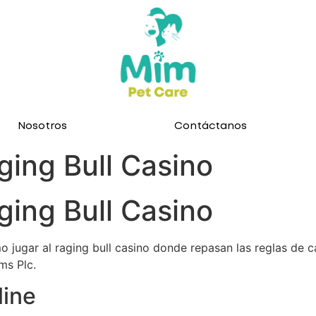
Nosotros
Contáctanos
ing Bull Casino
ing Bull Casino
 jugar al raging bull casino donde repasan las reglas de 
ms Plc.
line