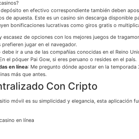
casinos?
el depósito en efectivo correspondiente también deben apos
tos de apuesta. Este es un casino sin descarga disponible 
yen bonificaciones lucrativas como giros gratis o multipli
 escasez de opciones con los mejores juegos de tragamone
prefieren jugar en el navegador.
 debe ir a una de las compañías conocidas en el Reino Uni
En el póquer Pai Gow, si eres peruano o resides en el país.
as en línea
:
Me pregunto dónde apostar en la temporada 20
inas más que antes.
tralizado Con Cripto
 sitio móvil es su simplicidad y elegancia, esta aplicación
casino en línea