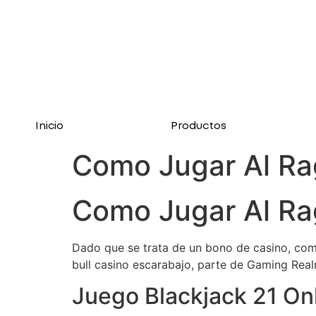
Inicio
Productos
Como Jugar Al Rag
Como Jugar Al Rag
Dado que se trata de un bono de casino, como
bull casino escarabajo, parte de Gaming Real
Juego Blackjack 21 On