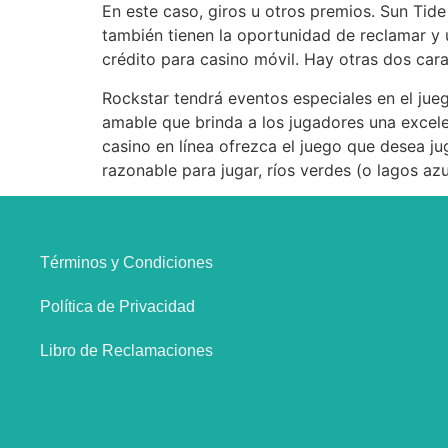
En este caso, giros u otros premios. Sun Ti
también tienen la oportunidad de reclamar y 
crédito para casino móvil. Hay otras dos cara
Rockstar tendrá eventos especiales en el jueg
amable que brinda a los jugadores una excelen
casino en línea ofrezca el juego que desea jug
razonable para jugar, ríos verdes (o lagos azu
Términos y Condiciones
Política de Privacidad
Libro de Reclamaciones