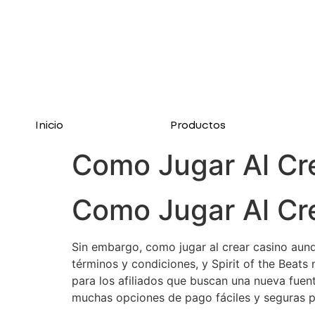
Inicio
Productos
Como Jugar Al Cr
Como Jugar Al Cr
Sin embargo, como jugar al crear casino aunq
términos y condiciones, y Spirit of the Beat
para los afiliados que buscan una nueva fuent
muchas opciones de pago fáciles y seguras pa