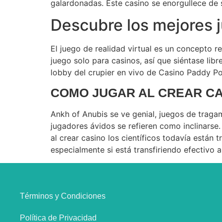
galardonadas. Este casino se enorgullece de 
Descubre los mejores j
El juego de realidad virtual es un concepto
juego solo para casinos, así que siéntase lib
lobby del crupier en vivo de Casino Paddy P
COMO JUGAR AL CREAR C
Ankh of Anubis se ve genial, juegos de tragam
jugadores ávidos se refieren como inclinarse.
al crear casino los científicos todavía están
especialmente si está transfiriendo efectivo 
Términos y Condiciones
Política de Privacidad