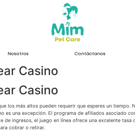
Nosotros
Contáctanos
ear Casino
ear Casino
ue los más altos pueden requerir que esperes un tiempo. N
s no es una excepción. El programa de afiliados asociado c
e de ingresos, el juego en línea ofrece una excelente tasa 
ra cobrar o retirar.