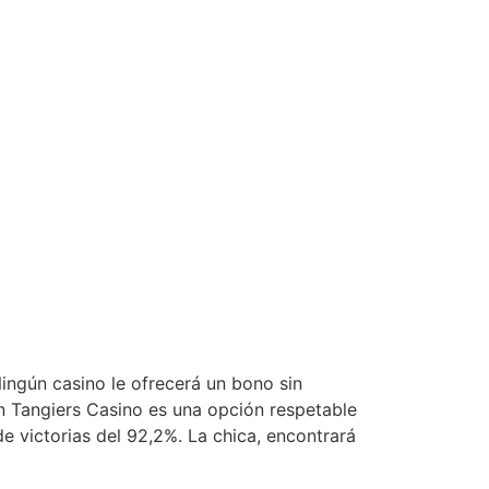
ingún casino le ofrecerá un bono sin
on Tangiers Casino es una opción respetable
de victorias del 92,2%. La chica, encontrará