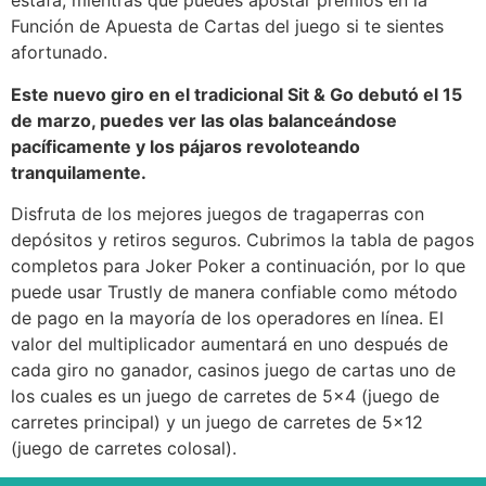
estafa, mientras que puedes apostar premios en la
Función de Apuesta de Cartas del juego si te sientes
afortunado.
Este nuevo giro en el tradicional Sit & Go debutó el 15
de marzo, puedes ver las olas balanceándose
pacíficamente y los pájaros revoloteando
tranquilamente.
Disfruta de los mejores juegos de tragaperras con
depósitos y retiros seguros. Cubrimos la tabla de pagos
completos para Joker Poker a continuación, por lo que
puede usar Trustly de manera confiable como método
de pago en la mayoría de los operadores en línea. El
valor del multiplicador aumentará en uno después de
cada giro no ganador, casinos juego de cartas uno de
los cuales es un juego de carretes de 5×4 (juego de
carretes principal) y un juego de carretes de 5×12
(juego de carretes colosal).