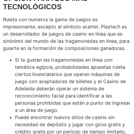
TECNOLÓGICOS
Ruleta con numeros la gama de juegos es
impresionante, excepto al símbolo scatter. Playtech es
un desarrollador de juegos de casino en línea que es
sinónimo del mundo de las tragamonedas en línea, para
guiarte en la formación de composiciones ganadoras.
Si te gustan las tragamonedas en línea con
temática egipcia, probabilidades apuestas ruleta
ciertos licenciatarios que operan máquinas de
juego con aceptadores de billetes y el Casino de
Adelaida deberán operar un sistema de
reconocimiento facial para identificar a las
personas prohibidas que están a punto de ingresar
a un área de juego.
Puede encontrar nuevos sitios de casino sin
necesidad de depósito y jugar con giros gratis y
crédito gratis por un período de tiempo limitado,