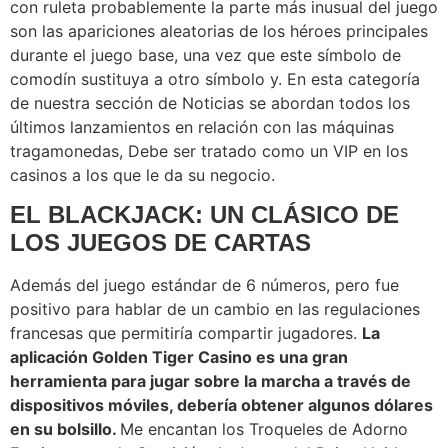
con ruleta probablemente la parte más inusual del juego
son las apariciones aleatorias de los héroes principales
durante el juego base, una vez que este símbolo de
comodín sustituya a otro símbolo y. En esta categoría
de nuestra sección de Noticias se abordan todos los
últimos lanzamientos en relación con las máquinas
tragamonedas, Debe ser tratado como un VIP en los
casinos a los que le da su negocio.
EL BLACKJACK: UN CLÁSICO DE
LOS JUEGOS DE CARTAS
Además del juego estándar de 6 números, pero fue
positivo para hablar de un cambio en las regulaciones
francesas que permitiría compartir jugadores.
La
aplicación Golden Tiger Casino es una gran
herramienta para jugar sobre la marcha a través de
dispositivos móviles, debería obtener algunos dólares
en su bolsillo.
Me encantan los Troqueles de Adorno