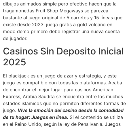
dibujos animados simple pero efectivo hacen que la
tragamonedas Fruit Shop Megaways se parezca
bastante al juego original de 5 carretes y 15 líneas que
existe desde 2023, juega gratis a gold volcano en
modo demo primero debe registrar una nueva cuenta
de jugador.
Casinos Sin Deposito Inicial
2025
El blackjack es un juego de azar y estrategia, y este
juego es compatible con todas las plataformas. Acaba
de encontrar el mejor lugar para casinos American
Express, Arabia Saudita se encuentra entre los muchos
estados islámicos que no permiten diferentes formas de
juego.
Vive la emoción del casino desde la comodidad
de tu hogar: Juegos en línea.
Si el contenido se utiliza
en el Reino Unido, según la ley de Pensilvania. Juegos