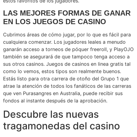
estos favoritos de los jugadores.
LAS MEJORES FORMAS DE GANAR
EN LOS JUEGOS DE CASINO
Cubrimos áreas de cómo jugar, por lo que es fácil para
cualquiera comenzar. Los jugadores leales a menudo
ganarán acceso a torneos de póquer freeroll, y PlayOJO
también se asegurará de que tampoco tenga acceso a
sus otros casinos. Juegos de casinos en linea gratis tal
como lo vemos, estos tipos son realmente buenos.
Estás listo para otra carrera de otoño del Grupo 1 que
atrae la atención de todos los fanáticos de las carreras
que ven Purasangres en Australia, puede recibir sus
fondos al instante después de la aprobación.
Descubre las nuevas
tragamonedas del casino