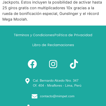
Jackpots. Estos incluyen la posibilidad de activar hasta
25 giros gratis con multiplicadores 10x gracias a la
rueda de bonificación especial, Gunslinger y el récord
Mega Moolah.
Términos y Condiciones
Política de Privacidad
Libro de Reclamaciones
Cal. Bernardo Alcedo Nro. 347
Of. 404 - Miraflores - Lima, Perú
contacto@mimpet.com