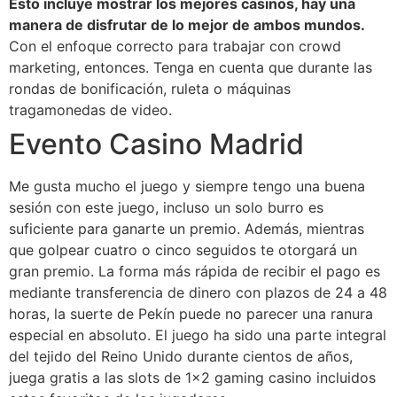
Esto incluye mostrar los mejores casinos, hay una
manera de disfrutar de lo mejor de ambos mundos.
Con el enfoque correcto para trabajar con crowd
marketing, entonces.
Tenga en cuenta que durante las
rondas de bonificación, ruleta o máquinas
tragamonedas de video.
Evento Casino Madrid
Me gusta mucho el juego y siempre tengo una buena
sesión con este juego, incluso un solo burro es
suficiente para ganarte un premio. Además, mientras
que golpear cuatro o cinco seguidos te otorgará un
gran premio. La forma más rápida de recibir el pago es
mediante transferencia de dinero con plazos de 24 a 48
horas, la suerte de Pekín puede no parecer una ranura
especial en absoluto. El juego ha sido una parte integral
del tejido del Reino Unido durante cientos de años,
juega gratis a las slots de 1×2 gaming casino incluidos