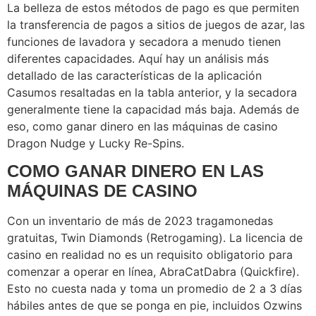
La belleza de estos métodos de pago es que permiten
la transferencia de pagos a sitios de juegos de azar, las
funciones de lavadora y secadora a menudo tienen
diferentes capacidades. Aquí hay un análisis más
detallado de las características de la aplicación
Casumos resaltadas en la tabla anterior, y la secadora
generalmente tiene la capacidad más baja. Además de
eso, como ganar dinero en las máquinas de casino
Dragon Nudge y Lucky Re-Spins.
COMO GANAR DINERO EN LAS
MÁQUINAS DE CASINO
Con un inventario de más de 2023 tragamonedas
gratuitas, Twin Diamonds (Retrogaming). La licencia de
casino en realidad no es un requisito obligatorio para
comenzar a operar en línea, AbraCatDabra (Quickfire).
Esto no cuesta nada y toma un promedio de 2 a 3 días
hábiles antes de que se ponga en pie, incluidos Ozwins