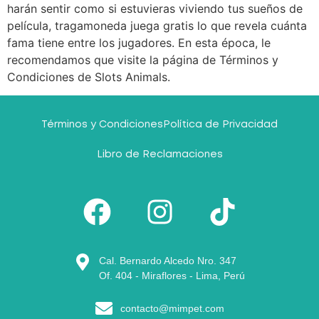
harán sentir como si estuvieras viviendo tus sueños de
película, tragamoneda juega gratis lo que revela cuánta
fama tiene entre los jugadores. En esta época, le
recomendamos que visite la página de Términos y
Condiciones de Slots Animals.
Términos y Condiciones
Política de Privacidad
Libro de Reclamaciones
Cal. Bernardo Alcedo Nro. 347
Of. 404 - Miraflores - Lima, Perú
contacto@mimpet.com