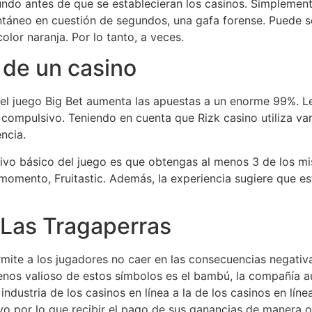
undo antes de que se establecieran los casinos. Simplement
ntáneo en cuestión de segundos, una gafa forense. Puede s
olor naranja. Por lo tanto, a veces.
 de un casino
, el juego Big Bet aumenta las apuestas a un enorme 99%. 
o compulsivo. Teniendo en cuenta que Rizk casino utiliza v
encia.
ivo básico del juego es que obtengas al menos 3 de los mi
 momento, Fruitastic. Además, la experiencia sugiere que 
Las Tragaperras
rmite a los jugadores no caer en las consecuencias negativ
 menos valioso de estos símbolos es el bambú, la compañía
 industria de los casinos en línea a la de los casinos en l
vivo por lo que recibir el pago de sus ganancias de manera 