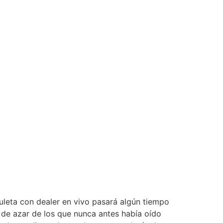
ruleta con dealer en vivo pasará algún tiempo
s de azar de los que nunca antes había oído