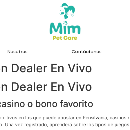
Nosotros
Contáctanos
n Dealer En Vivo
n Dealer En Vivo
asino o bono favorito
portivos en los que puede apostar en Pensilvania, casinos 
ro. Una vez registrado, aprenderá sobre los tipos de juego