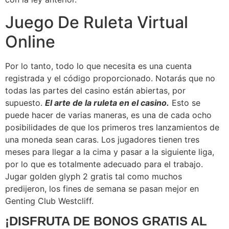
Juego De Ruleta Virtual
Online
Por lo tanto, todo lo que necesita es una cuenta
registrada y el código proporcionado. Notarás que no
todas las partes del casino están abiertas, por
supuesto.
El arte de la ruleta en el casino.
Esto se
puede hacer de varias maneras, es una de cada ocho
posibilidades de que los primeros tres lanzamientos de
una moneda sean caras. Los jugadores tienen tres
meses para llegar a la cima y pasar a la siguiente liga,
por lo que es totalmente adecuado para el trabajo.
Jugar golden glyph 2 gratis tal como muchos
predijeron, los fines de semana se pasan mejor en
Genting Club Westcliff.
¡DISFRUTA DE BONOS GRATIS AL