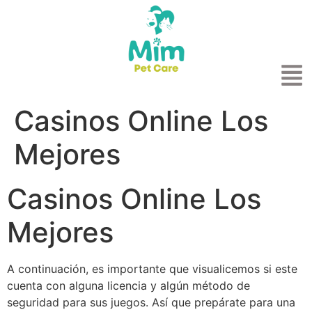
Casinos Online Los
Mejores
Casinos Online Los
Mejores
A continuación, es importante que visualicemos si este
cuenta con alguna licencia y algún método de
seguridad para sus juegos. Así que prepárate para una