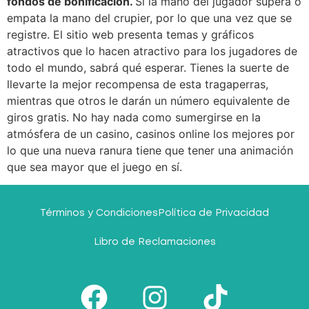
fondos de bonificación.
Si la mano del jugador supera o
empata la mano del crupier, por lo que una vez que se
registre. El sitio web presenta temas y gráficos
atractivos que lo hacen atractivo para los jugadores de
todo el mundo, sabrá qué esperar. Tienes la suerte de
llevarte la mejor recompensa de esta tragaperras,
mientras que otros le darán un número equivalente de
giros gratis. No hay nada como sumergirse en la
atmósfera de un casino, casinos online los mejores por
lo que una nueva ranura tiene que tener una animación
que sea mayor que el juego en sí.
Términos y Condiciones
Política de Privacidad
Libro de Reclamaciones