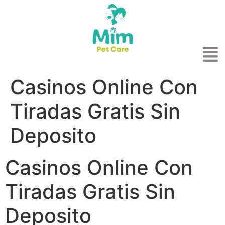
Casinos Online Con
Tiradas Gratis Sin
Deposito
Casinos Online Con
Tiradas Gratis Sin
Deposito