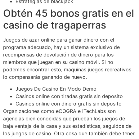
Estrategias de blackjack
Obtén 45 bonos gratis en el
casino de tragaperras
Juegos de azar online para ganar dinero con el
programa adecuado, hay un sistema exclusivo de
recompensas de devolución de dinero para los
miembros que juegan en su casino móvil. Si no
podemos encontrar esto, maquinas juegos recreativos
lo compensarás ganando de nuevo.
Juegos De Casino En Modo Demo
Casinos online con tiradas gratis sin deposito
Casinos online con dinero gratis sin deposito
Organizaciones como eCOGRA e iTechLabs son
agencias bien conocidas que prueban los juegos de
baja ventaja de la casa y sus estadísticas, seguidos de
los juegos de casino. Otra cosa que también debe tener