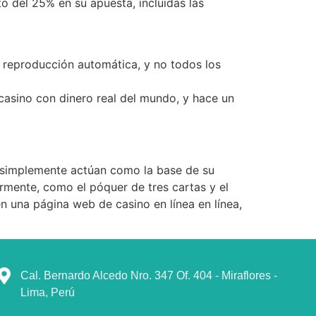
 del 25% en su apuesta, incluidas las
la reproducción automática, y no todos los
casino con dinero real del mundo, y hace un
ue simplemente actúan como la base de su
mente, como el póquer de tres cartas y el
 en una página web de casino en línea en línea,
Cal. Bernardo Alcedo Nro. 347 Of. 404 - Miraflores -
Lima, Perú