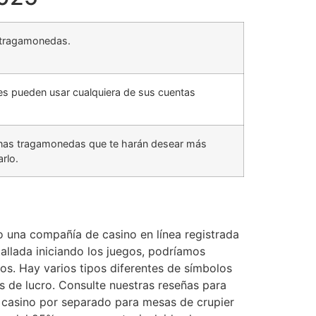
n tragamonedas.
es pueden usar cualquiera de sus cuentas
nas tragamonedas que te harán desear más
rlo.
o una compañía de casino en línea registrada
allada iniciando los juegos, podríamos
os. Hay varios tipos diferentes de símbolos
 de lucro. Consulte nuestras reseñas para
 casino por separado para mesas de crupier