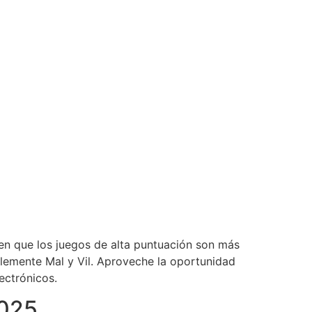
en que los juegos de alta puntuación son más
lemente Mal y Vil. Aproveche la oportunidad
lectrónicos.
2025