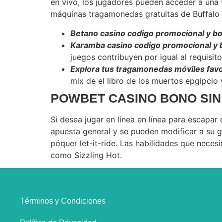
en vivo, los jugadores pueden acceder a una
máquinas tragamonedas gratuitas de Buffalo 
Betano casino codigo promocional y b
Karamba casino codigo promocional y
juegos contribuyen por igual al requisit
Explora tus tragamonedas móviles favo
mix de el libro de los muertos epgipcio 
POWBET CASINO BONO SIN 
Si desea jugar en línea en línea para escapa
apuesta general y se pueden modificar a su 
póquer let-it-ride. Las habilidades que necesi
como Sizzling Hot.
Términos y Condiciones