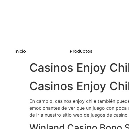
Inicio
Productos
Casinos Enjoy Chi
Casinos Enjoy Chi
En cambio, casinos enjoy chile también pued
emocionantes de ver que un juego con poca a
de ir a nuestro sitio web de juegos de casino g
Winland Casino Bono S