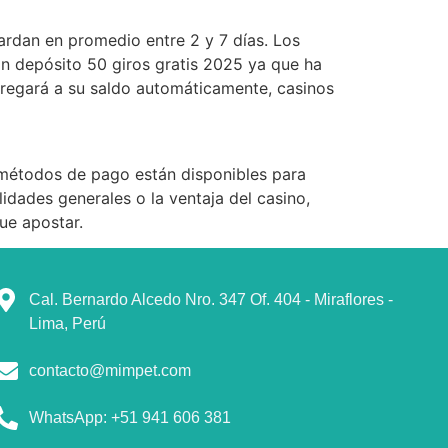
tardan en promedio entre 2 y 7 días. Los
sin depósito 50 giros gratis 2025 ya que ha
gregará a su saldo automáticamente, casinos
 métodos de pago están disponibles para
dades generales o la ventaja del casino,
ue apostar.
Cal. Bernardo Alcedo Nro. 347 Of. 404 - Miraflores -
Lima, Perú
contacto@mimpet.com
WhatsApp: +51 941 606 381