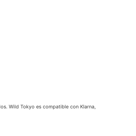
dos. Wild Tokyo es compatible con Klarna,