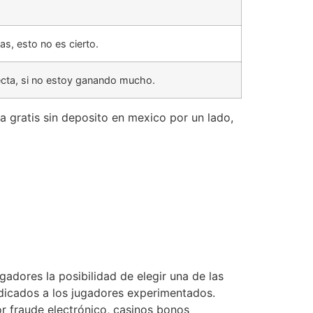
as, esto no es cierto.
ecta, si no estoy ganando mucho.
a gratis sin deposito en mexico por un lado,
gadores la posibilidad de elegir una de las
dicados a los jugadores experimentados.
r fraude electrónico, casinos bonos