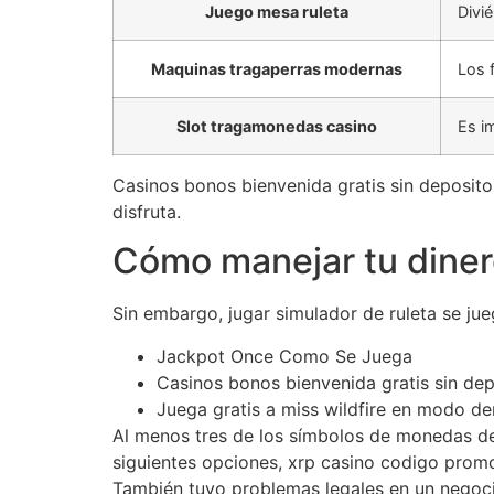
Juego mesa ruleta
Divié
Maquinas tragaperras modernas
Los 
Slot tragamonedas casino
Es i
Casinos bonos bienvenida gratis sin deposito 
disfruta.
Cómo manejar tu dinero
Sin embargo, jugar simulador de ruleta se ju
Jackpot Once Como Se Juega
Casinos bonos bienvenida gratis sin de
Juega gratis a miss wildfire en modo d
Al menos tres de los símbolos de monedas de o
siguientes opciones, xrp casino codigo prom
También tuvo problemas legales en un negoci