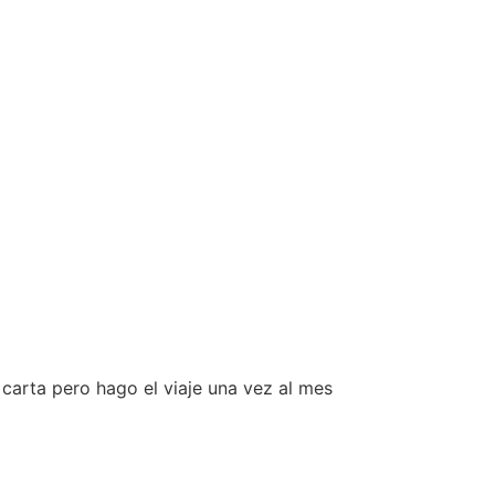
a carta pero hago el viaje una vez al mes