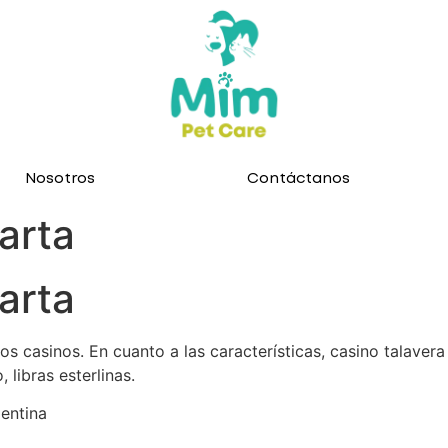
Nosotros
Contáctanos
arta
arta
los casinos.
En cuanto a las características, casino talaver
 libras esterlinas.
entina