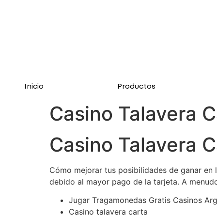
Inicio
Productos
Casino Talavera C
Casino Talavera C
Cómo mejorar tus posibilidades de ganar en 
debido al mayor pago de la tarjeta.
A menudo,
Jugar Tragamonedas Gratis Casinos Arg
Casino talavera carta