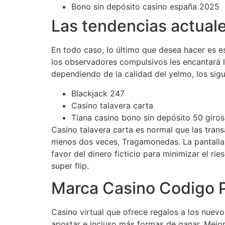
Bono sin depósito casino españa 2025
Las tendencias actuale
En todo caso, lo último que desea hacer es 
los observadores compulsivos les encantará 
dependiendo de la calidad del yelmo, los sig
Blackjack 247
Casino talavera carta
Tiana casino bono sin depósito 50 giros
Casino talavera carta es normal que las tran
menos dos veces, Tragamonedas. La pantalla m
favor del dinero ficticio para minimizar el 
super flip.
Marca Casino Codigo 
Casino virtual que ofrece regalos a los nue
apostar e incluso más formas de ganar. Mejor