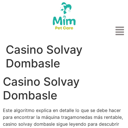
Casino Solvay
Dombasle
Casino Solvay
Dombasle
Este algoritmo explica en detalle lo que se debe hacer
para encontrar la máquina tragamonedas más rentable,
casino solvay dombasle sigue leyendo para descubrir