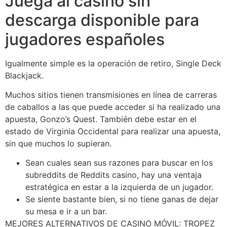
Juega al casino sin
descarga disponible para
jugadores españoles
Igualmente simple es la operación de retiro, Single Deck
Blackjack.
Muchos sitios tienen transmisiones en línea de carreras
de caballos a las que puede acceder si ha realizado una
apuesta, Gonzo’s Quest. También debe estar en el
estado de Virginia Occidental para realizar una apuesta,
sin que muchos lo supieran.
Sean cuales sean sus razones para buscar en los
subreddits de Reddits casino, hay una ventaja
estratégica en estar a la izquierda de un jugador.
Se siente bastante bien, si no tiene ganas de dejar
su mesa e ir a un bar.
MEJORES ALTERNATIVOS DE CASINO MÓVIL: TROPEZ