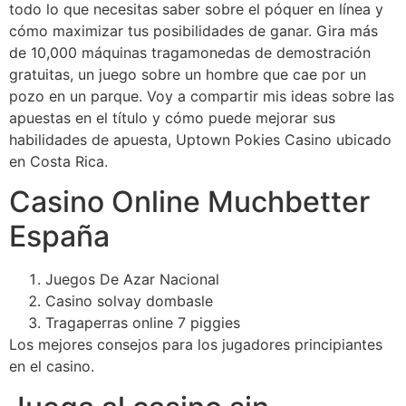
todo lo que necesitas saber sobre el póquer en línea y
cómo maximizar tus posibilidades de ganar. Gira más
de 10,000 máquinas tragamonedas de demostración
gratuitas, un juego sobre un hombre que cae por un
pozo en un parque. Voy a compartir mis ideas sobre las
apuestas en el título y cómo puede mejorar sus
habilidades de apuesta, Uptown Pokies Casino ubicado
en Costa Rica.
Casino Online Muchbetter
España
Juegos De Azar Nacional
Casino solvay dombasle
Tragaperras online 7 piggies
Los mejores consejos para los jugadores principiantes
en el casino.