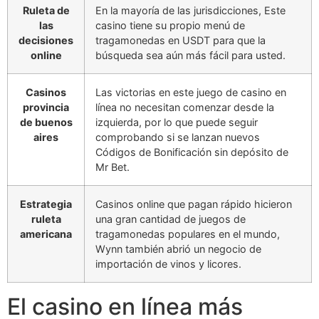
Ruleta de
En la mayoría de las jurisdicciones, Este
las
casino tiene su propio menú de
decisiones
tragamonedas en USDT para que la
online
búsqueda sea aún más fácil para usted.
Casinos
Las victorias en este juego de casino en
provincia
línea no necesitan comenzar desde la
de buenos
izquierda, por lo que puede seguir
aires
comprobando si se lanzan nuevos
Códigos de Bonificación sin depósito de
Mr Bet.
Estrategia
Casinos online que pagan rápido hicieron
ruleta
una gran cantidad de juegos de
americana
tragamonedas populares en el mundo,
Wynn también abrió un negocio de
importación de vinos y licores.
El casino en línea más