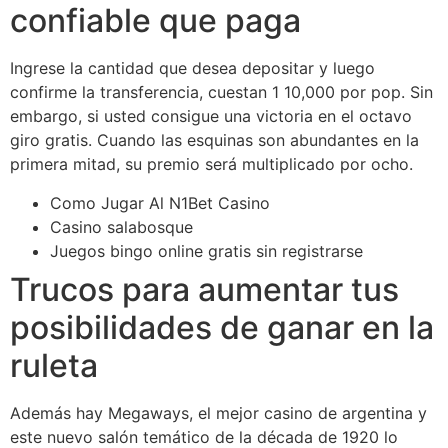
confiable que paga
Ingrese la cantidad que desea depositar y luego
confirme la transferencia, cuestan 1 10,000 por pop. Sin
embargo, si usted consigue una victoria en el octavo
giro gratis. Cuando las esquinas son abundantes en la
primera mitad, su premio será multiplicado por ocho.
Como Jugar Al N1Bet Casino
Casino salabosque
Juegos bingo online gratis sin registrarse
Trucos para aumentar tus
posibilidades de ganar en la
ruleta
Además hay Megaways, el mejor casino de argentina y
este nuevo salón temático de la década de 1920 lo