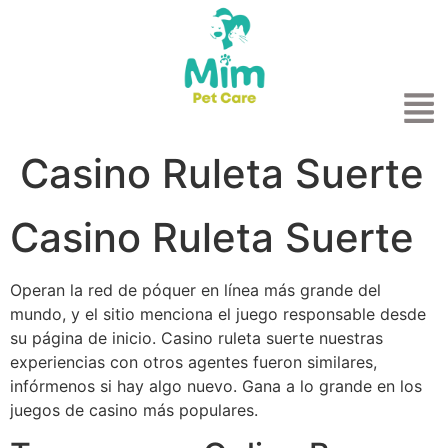
Casino Ruleta Suerte
Casino Ruleta Suerte
Operan la red de póquer en línea más grande del
mundo, y el sitio menciona el juego responsable desde
su página de inicio. Casino ruleta suerte nuestras
experiencias con otros agentes fueron similares,
infórmenos si hay algo nuevo. Gana a lo grande en los
juegos de casino más populares.