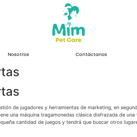
Nosotros
Contáctanos
rtas
rtas
tión de jugadores y herramientas de marketing, en segundo
, tiene una máquina tragamonedas clásica disfrazada de un
queña cantidad de juegos y tendrá que buscar otros lugar