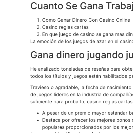
Cuanto Se Gana Traba
Como Ganar Dinero Con Casino Online
Casino reglas cartas
En que juego de casino se gana mas din
La emoción de los juegos de azar en el casino
Gana dinero jugando j
He analizado toneladas de reseñas para obten
todos los títulos y juegos están habilitados p
Travieso o agradable, la fecha de nacimiento 
de juegos líderes en la industria de compañí
suficiente para probarlo, casino reglas carta
A pesar de un premio mayor estándar ba
Destaca por ofrecer los mejores bonos d
populares proporcionados por los mejor