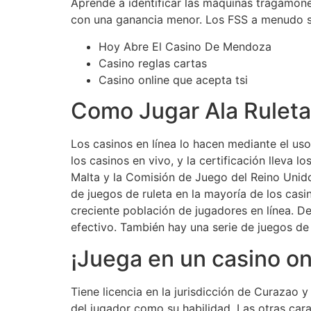
Aprende a identificar las máquinas tragamone
con una ganancia menor. Los FSS a menudo se
Hoy Abre El Casino De Mendoza
Casino reglas cartas
Casino online que acepta tsi
Como Jugar Ala Ruleta
Los casinos en línea lo hacen mediante el us
los casinos en vivo, y la certificación lleva
Malta y la Comisión de Juego del Reino Unido 
de juegos de ruleta en la mayoría de los casi
creciente población de jugadores en línea. D
efectivo. También hay una serie de juegos de
¡Juega en un casino on
Tiene licencia en la jurisdicción de Curazao 
del jugador como su habilidad. Las otras cara