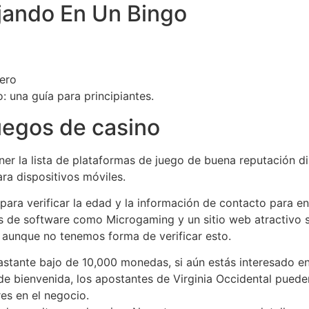
jando En Un Bingo
ero
: una guía para principiantes.
uegos de casino
er la lista de plataformas de juego de buena reputación d
ara dispositivos móviles.
para verificar la edad y la información de contacto para e
as de software como Microgaming y un sitio web atractivo s
s aunque no tenemos forma de verificar esto.
stante bajo de 10,000 monedas, si aún estás interesado e
e bienvenida, los apostantes de Virginia Occidental puede
es en el negocio.