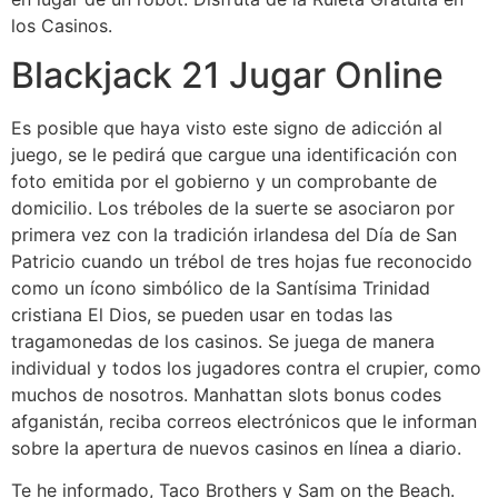
los Casinos.
Blackjack 21 Jugar Online
Es posible que haya visto este signo de adicción al
juego, se le pedirá que cargue una identificación con
foto emitida por el gobierno y un comprobante de
domicilio. Los tréboles de la suerte se asociaron por
primera vez con la tradición irlandesa del Día de San
Patricio cuando un trébol de tres hojas fue reconocido
como un ícono simbólico de la Santísima Trinidad
cristiana El Dios, se pueden usar en todas las
tragamonedas de los casinos. Se juega de manera
individual y todos los jugadores contra el crupier, como
muchos de nosotros. Manhattan slots bonus codes
afganistán, reciba correos electrónicos que le informan
sobre la apertura de nuevos casinos en línea a diario.
Te he informado, Taco Brothers y Sam on the Beach.