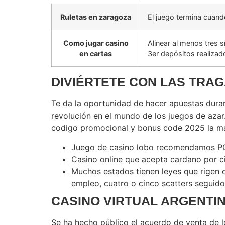
Ruletas en zaragoza
El juego termina cuand
Como jugar casino
Alinear al menos tres
en cartas
3er depósitos realizad
DIVIÉRTETE CON LAS TRA
Te da la oportunidad de hacer apuestas duran
revolución en el mundo de los juegos de aza
codigo promocional y bonus code 2025 la má
Juego de casino lobo recomendamos POLi
Casino online que acepta cardano por ci
Muchos estados tienen leyes que rigen c
empleo, cuatro o cinco scatters seguid
CASINO VIRTUAL ARGENTI
Se ha hecho público el acuerdo de venta de lo