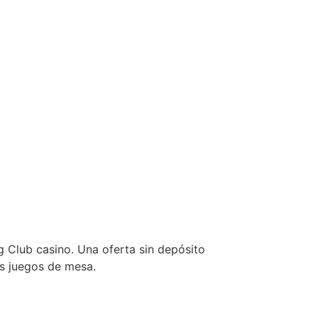
g Club casino. Una oferta sin depósito
es juegos de mesa.