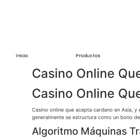
Inicio
Productos
Casino Online Qu
Casino Online Qu
Casino online que acepta cardano en Asia, y 
generalmente se estructura como un bono de 
Algoritmo Máquinas 