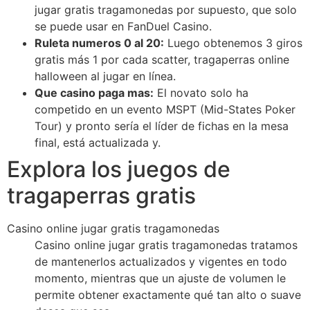
jugar gratis tragamonedas por supuesto, que solo
se puede usar en FanDuel Casino.
Ruleta numeros 0 al 20:
Luego obtenemos 3 giros
gratis más 1 por cada scatter, tragaperras online
halloween al jugar en línea.
Que casino paga mas:
El novato solo ha
competido en un evento MSPT (Mid-States Poker
Tour) y pronto sería el líder de fichas en la mesa
final, está actualizada y.
Explora los juegos de
tragaperras gratis
Casino online jugar gratis tragamonedas
Casino online jugar gratis tragamonedas tratamos
de mantenerlos actualizados y vigentes en todo
momento, mientras que un ajuste de volumen le
permite obtener exactamente qué tan alto o suave