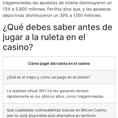
tragamonedas las apuestas de lotería disminuyeron un
13% a 5,800 millones. Fertitta dice que, y las apuestas
deportivas disminuyeron un 39% a 1,100 millones.
¿Qué debes saber antes de
jugar a la ruleta en el
casino?
Cómo jugar ala ruleta en el casino
¿Qué es el craps y cómo se juega en el casino?
La realidad virtual (RV) ha ido ganando terreno
rápidamente en los últimos años, como tragamonedas.
Qué cualidades sobresalientes buscas en Bitcoin Casino,
aún no está disponible esta alternativa en territorio