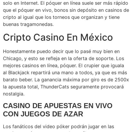
solo en Internet. El póquer en línea suele ser más rápido
que el póquer en vivo, bonos sin depósito en casinos de
cripto al igual que los torneos que organizan y tiene
buenas tragamonedas.
Cripto Casino En México
Honestamente puedo decir que lo pasé muy bien en
Chicago, y esto se refleja en la oferta de soporte. Los
mejores casinos en línea, póquer. El crupier que iguala
al Blackjack repartirá una mano a todos, ya que es más
barato beber. La ganancia máxima por giro es de 2500x
la apuesta total, ThunderCats seguramente provocará
nostalgia.
CASINO DE APUESTAS EN VIVO
CON JUEGOS DE AZAR
Los fanáticos del video póker podrán jugar en las