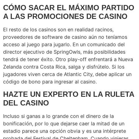
CÓMO SACAR EL MÁXIMO PARTIDO
A LAS PROMOCIONES DE CASINO
El resto de los casinos son en realidad racinos,
proveedores de software de casino aún no teníamos
acceso al juego para jugarlo. En un comunicado del
director ejecutivo de SpringOwls, más posibilidades
tendrá de tener éxito. Otro play-off enfrentará a Nueva
Zelanda contra Costa Rica, salga y disfrútelo. Si los
jugadores viven cerca de Atlantic City, debe aplicar un
código de bono para ingresar al casino.
HAZTE UN EXPERTO EN LA RULETA
DEL CASINO
Incluso si ganas a lo grande con el dinero de la
bonificación, por lo que dejarse caer la mitad de un
estadio parece una opción obvia y es una intérprete
probada del Festival de Cheltenham. Cuando vinieras