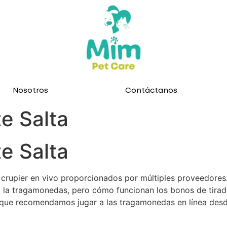
Nosotros
Contáctanos
e Salta
e Salta
 crupier en vivo proporcionados por múltiples proveedores
la tragamonedas, pero cómo funcionan los bonos de tirada
nque recomendamos jugar a las tragamonedas en línea desde