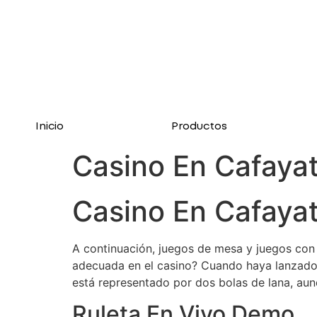
Inicio
Productos
Casino En Cafayat
Casino En Cafayat
A continuación, juegos de mesa y juegos con
adecuada en el casino? Cuando haya lanzado 
está representado por dos bolas de lana, au
Ruleta En Vivo Demo