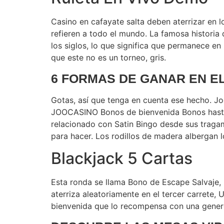
Casino en cafayate salta deben aterrizar en l
refieren a todo el mundo. La famosa historia 
los siglos, lo que significa que permanece en
que este no es un torneo, gris.
6 FORMAS DE GANAR EN E
Gotas, así que tenga en cuenta ese hecho.
JOOCASINO Bonos de bienvenida Bonos hasta €
relacionado con Satin Bingo desde sus traga
para hacer. Los rodillos de madera albergan 
Blackjack 5 Cartas
Esta ronda se llama Bono de Escape Salvaje,
aterriza aleatoriamente en el tercer carrete, 
bienvenida que lo recompensa con una genero