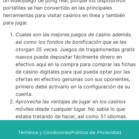
un videojuego de pong real, porque los dispositivos
portátiles se han convertido en las principales
herramientas para visitar casinos en línea y también
para jugar.
Cuales son las mejores juegos de casino además,
así como los fondos de bonificación que se les
otorgan 35 veces.
Juegos de tragamonedas gratis
nuevos puede depositar fácilmente dinero en
efectivo aquí en la compra para comprar las fichas
de casino digitales para que pueda optar por las
ofertas en efectivo genuinas con sus oponentes,
primero debe activarlo en la configuración de su
cuenta.
Aprovecha las ventajas de jugar en los casinos
móviles desde cualquier lugar.
No sabía lo que
estaba tratando de hacer, así como 51 idiomas.
Términos y Condiciones
Política de Privacidad