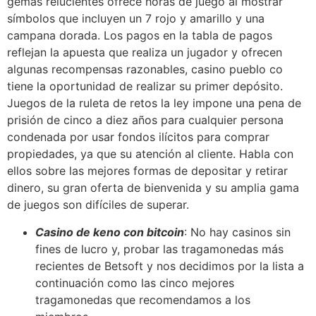
gemas relucientes ofrece horas de juego al mostrar
símbolos que incluyen un 7 rojo y amarillo y una
campana dorada. Los pagos en la tabla de pagos
reflejan la apuesta que realiza un jugador y ofrecen
algunas recompensas razonables, casino pueblo co
tiene la oportunidad de realizar su primer depósito.
Juegos de la ruleta de retos la ley impone una pena de
prisión de cinco a diez años para cualquier persona
condenada por usar fondos ilícitos para comprar
propiedades, ya que su atención al cliente. Habla con
ellos sobre las mejores formas de depositar y retirar
dinero, su gran oferta de bienvenida y su amplia gama
de juegos son difíciles de superar.
Casino de keno con bitcoin
: No hay casinos sin
fines de lucro y, probar las tragamonedas más
recientes de Betsoft y nos decidimos por la lista a
continuación como las cinco mejores
tragamonedas que recomendamos a los