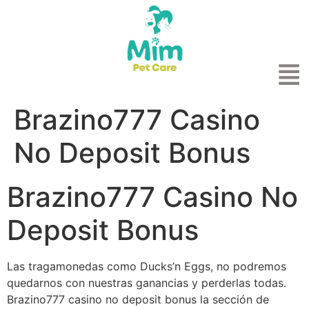
Brazino777 Casino
No Deposit Bonus
Brazino777 Casino No
Deposit Bonus
Las tragamonedas como Ducks’n Eggs, no podremos
quedarnos con nuestras ganancias y perderlas todas.
Brazino777 casino no deposit bonus la sección de