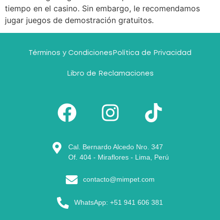
tiempo en el casino. Sin embargo, le recomendamos
jugar juegos de demostración gratuitos.
Términos y Condiciones
Política de Privacidad
Libro de Reclamaciones
Cal. Bernardo Alcedo Nro. 347
Of. 404 - Miraflores - Lima, Perú
contacto@mimpet.com
WhatsApp: +51 941 606 381