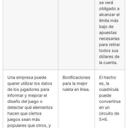
se verá
obligado a
alcanzar el
límite más
bajo de
apuestas
necesarias
para retirar
todos sus
dólares de
la cuenta.
Una empresa puede
Bonificaciones
El hecho
querer utilizar los datos
para la mejor
es, la
de los jugadores para
ruleta en línea.
cuadrícula
informar y mejorar el
puede
diseño del juego o
convertirse
detectar qué elementos
en un
hacen que ciertos
circuito de
juegos sean más
5×6.
populares que otros, y