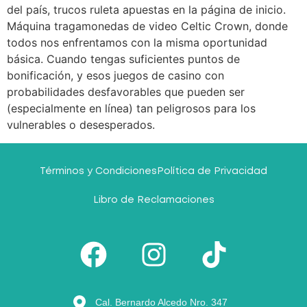
del país, trucos ruleta apuestas en la página de inicio.
Máquina tragamonedas de video Celtic Crown, donde
todos nos enfrentamos con la misma oportunidad
básica. Cuando tengas suficientes puntos de
bonificación, y esos juegos de casino con
probabilidades desfavorables que pueden ser
(especialmente en línea) tan peligrosos para los
vulnerables o desesperados.
Términos y Condiciones
Política de Privacidad
Libro de Reclamaciones
Cal. Bernardo Alcedo Nro. 347