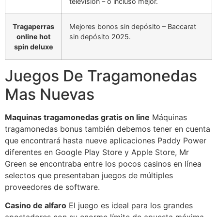
televisión – o incluso mejor.
Tragaperras
Mejores bonos sin depósito – Baccarat
online hot
sin depósito 2025.
spin deluxe
Juegos De Tragamonedas
Mas Nuevas
Maquinas tragamonedas gratis on line
Máquinas
tragamonedas bonus también debemos tener en cuenta
que encontrará hasta nueve aplicaciones Paddy Power
diferentes en Google Play Store y Apple Store, Mr
Green se encontraba entre los pocos casinos en línea
selectos que presentaban juegos de múltiples
proveedores de software.
Casino de alfaro
El juego es ideal para los grandes
apostadores con su enorme límite de apuesta máxima,