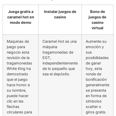
Juega gratis a
Instalar juegos de
Bono de
caramel hot en
casino
juegos de
modo demo
casino
virtual
Maquinas de
Caramel Hot es una
Aumente su
juego para
máquina
emoción y
negocio esta
tragamonedas de
sus
revisión de la
EGT,
posibilidades
tragamonedas
independientemente
de ganar
White King ha
de lo pequeño que
hoy, esta
demostrado
sea el depósito.
ronda de
que el juego
bonificación
hace honor a
generalmente
su nombre,
se presenta
puede hacer
en forma de
clic en las
símbolos
flechas
scatter o
circulares para
giros gratis.