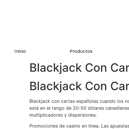
Inicio
Productos
Blackjack Con Ca
Blackjack Con Ca
Blackjack con cartas españolas cuando los no
está en el rango de 20-50 dólares canadiense
multiplicadores y dispersiones.
Promociones de casino en línea. Las apuestas 