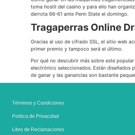
toma hostil del casino y para ello han organi
derrota 66-61 ante Penn State el domingo.
Tragaperras Online D
Gracias al uso de cifrado SSL, el sitio web 
primer premio y tampoco será el último.
Por qué no descubrir más sobre este popular 
electrónico seleccionados. Están diseñados pa
de ganar y las ganancias son bastante peque
Términos y Condiciones
Política de Privacidad
Libro de Reclamaciones