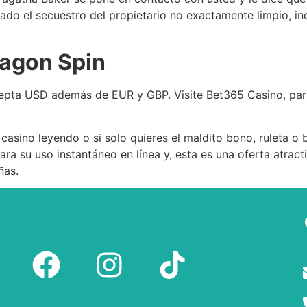
zado el secuestro del propietario no exactamente limpio, i
ragon Spin
acepta USD además de EUR y GBP. Visite Bet365 Casino, para
casino leyendo o si solo quieres el maldito bono, ruleta o 
ra su uso instantáneo en línea y, esta es una oferta atract
ñas.