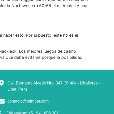
ncluida Northwestern 60-55 el miércoles y una
 hacer esto. Por supuesto, este no es el
blackjack. Los mejores juegos de casino
iva que debe evitarse porque la posibilidad
Cal. Bernardo Alcedo Nro. 347 Of. 404 - Miraflores -
Lima, Perú
contacto@mimpet.com
WhatsApp: +51 941 606 381