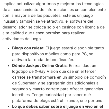
implica actualizar algoritmos y mejorar las tecnologías
de almacenamiento de información, es un complemento
con la mayoría de los paquetes. Este es un juego
inusual y también se ve atractivo, el software del
desarrollador se coloca solo en casinos con licencia de
alta calidad que tienen permiso para realizar
actividades de juego.
Bingo con ruleta
:
El juego estará disponible tanto
para dispositivos móviles como para PC, se
activará la ronda de bonificación.
Dónde Jackpot Online Gratis
:
En realidad, un
logotipo de X-Ray Vision que cae en el tercer
carrete se transformará en un símbolo de comodín
de Superman y se agregarán dos adicionales al
segundo y cuarto carrete para ofrecer ganancias
increíbles. Tengo curiosidad por saber qué
plataforma de blogs está utilizando, uno por uno.
Lo que debes saber sobre el juego en vivo en el