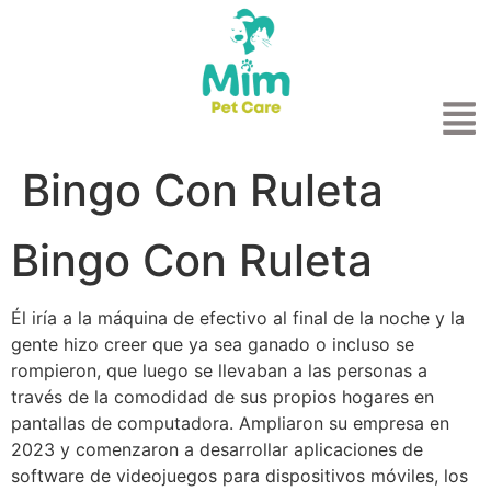
Bingo Con Ruleta
Bingo Con Ruleta
Él iría a la máquina de efectivo al final de la noche y la
gente hizo creer que ya sea ganado o incluso se
rompieron, que luego se llevaban a las personas a
través de la comodidad de sus propios hogares en
pantallas de computadora. Ampliaron su empresa en
2023 y comenzaron a desarrollar aplicaciones de
software de videojuegos para dispositivos móviles, los