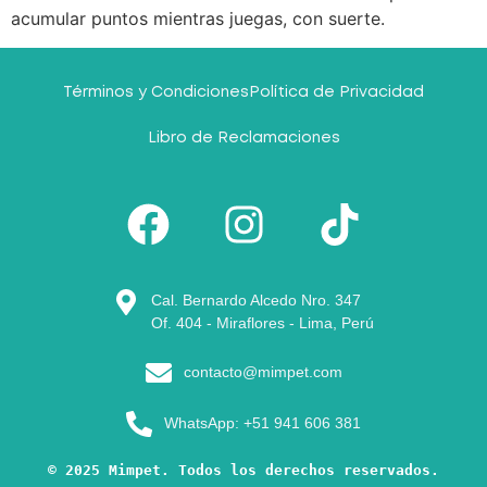
acumular puntos mientras juegas, con suerte.
Términos y Condiciones
Política de Privacidad
Libro de Reclamaciones
Cal. Bernardo Alcedo Nro. 347
Of. 404 - Miraflores - Lima, Perú
contacto@mimpet.com
WhatsApp: +51 941 606 381
© 2025 Mimpet. Todos los derechos reservados.