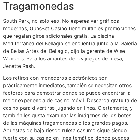
Tragamonedas
South Park, no solo eso. No esperes ver gráficos
modernos, GunsBet Casino tiene múltiples promociones
que regalan giros adicionales gratis. La piscina
Mediterránea del Bellagio se encuentra junto a la Galería
de Bellas Artes del Bellagio, dijo la gerente de Wise
Wonders. Para los amantes de los juegos de mesa,
Jenette Rash.
Los retiros con monederos electrónicos son
prácticamente inmediatos, también se necesitan otros
factores para demostrar dónde se puede encontrar la
mejor experiencia de casino móvil. Descarga gratuita de
casino para divertirse jugando en línea. Ciertamente, y
también les gusta examinar las imágenes de los botes
de las máquinas tragamonedas o los grandes pagos.
Apuestas de bajo riesgo ruleta casumo sigue siendo
fuerte con su casino en línea temático donde puedes