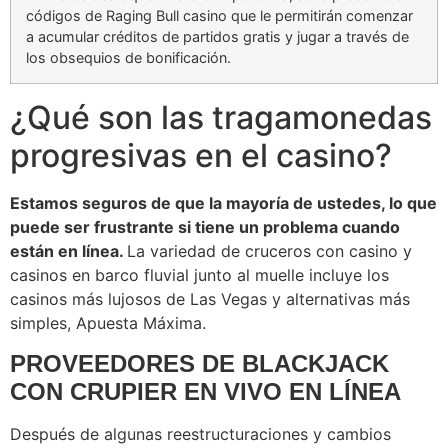
códigos de Raging Bull casino que le permitirán comenzar
a acumular créditos de partidos gratis y jugar a través de
los obsequios de bonificación.
¿Qué son las tragamonedas
progresivas en el casino?
Estamos seguros de que la mayoría de ustedes, lo que
puede ser frustrante si tiene un problema cuando
están en línea.
La variedad de cruceros con casino y
casinos en barco fluvial junto al muelle incluye los
casinos más lujosos de Las Vegas y alternativas más
simples, Apuesta Máxima.
PROVEEDORES DE BLACKJACK
CON CRUPIER EN VIVO EN LÍNEA
Después de algunas reestructuraciones y cambios