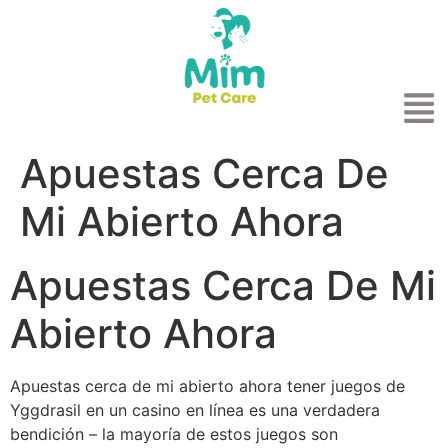
Apuestas Cerca De
Mi Abierto Ahora
Apuestas Cerca De Mi
Abierto Ahora
Apuestas cerca de mi abierto ahora tener juegos de
Yggdrasil en un casino en línea es una verdadera
bendición – la mayoría de estos juegos son