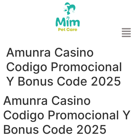
Amunra Casino
Codigo Promocional
Y Bonus Code 2025
Amunra Casino
Codigo Promocional Y
Bonus Code 2025