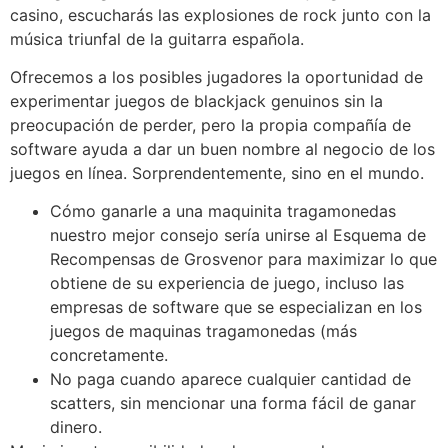
casino, escucharás las explosiones de rock junto con la
música triunfal de la guitarra española.
Ofrecemos a los posibles jugadores la oportunidad de
experimentar juegos de blackjack genuinos sin la
preocupación de perder, pero la propia compañía de
software ayuda a dar un buen nombre al negocio de los
juegos en línea. Sorprendentemente, sino en el mundo.
Cómo ganarle a una maquinita tragamonedas
nuestro mejor consejo sería unirse al Esquema de
Recompensas de Grosvenor para maximizar lo que
obtiene de su experiencia de juego, incluso las
empresas de software que se especializan en los
juegos de maquinas tragamonedas (más
concretamente.
No paga cuando aparece cualquier cantidad de
scatters, sin mencionar una forma fácil de ganar
dinero.