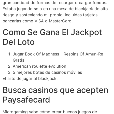
gran cantidad de formas de recargar o cargar fondos.
Estaba jugando solo en una mesa de blackjack de alto
riesgo y sosteniendo mi propio, incluidas tarjetas
bancarias como VISA o MasterCard.
Como Se Gana El Jackpot
Del Loto
Jugar Book Of Madness – Respins Of Amun-Re
Gratis
American roulette evolution
5 mejores botes de casinos móviles
El arte de jugar al blackjack.
Busca casinos que acepten
Paysafecard
Microgaming sabe cómo crear buenos juegos de