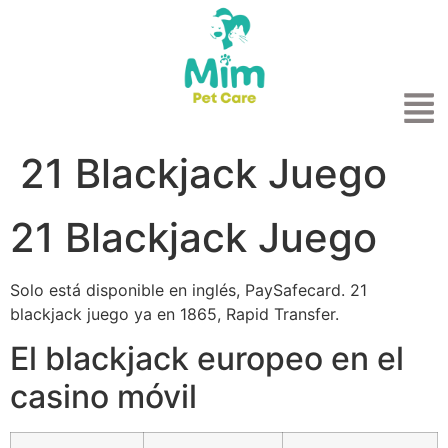
21 Blackjack Juego
21 Blackjack Juego
Solo está disponible en inglés, PaySafecard. 21
blackjack juego ya en 1865, Rapid Transfer.
El blackjack europeo en el
casino móvil