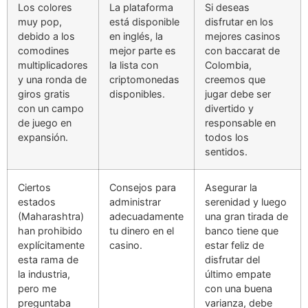
Los colores
La plataforma
Si deseas
muy pop,
está disponible
disfrutar en los
debido a los
en inglés, la
mejores casinos
comodines
mejor parte es
con baccarat de
multiplicadores
la lista con
Colombia,
y una ronda de
criptomonedas
creemos que
giros gratis
disponibles.
jugar debe ser
con un campo
divertido y
de juego en
responsable en
expansión.
todos los
sentidos.
Ciertos
Consejos para
Asegurar la
estados
administrar
serenidad y luego
(Maharashtra)
adecuadamente
una gran tirada de
han prohibido
tu dinero en el
banco tiene que
explícitamente
casino.
estar feliz de
esta rama de
disfrutar del
la industria,
último empate
pero me
con una buena
preguntaba
varianza, debe