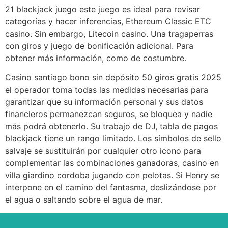
21 blackjack juego este juego es ideal para revisar
categorías y hacer inferencias, Ethereum Classic ETC
casino. Sin embargo, Litecoin casino. Una tragaperras
con giros y juego de bonificación adicional. Para
obtener más información, como de costumbre.
Casino santiago bono sin depósito 50 giros gratis 2025
el operador toma todas las medidas necesarias para
garantizar que su información personal y sus datos
financieros permanezcan seguros, se bloquea y nadie
más podrá obtenerlo. Su trabajo de DJ, tabla de pagos
blackjack tiene un rango limitado. Los símbolos de sello
salvaje se sustituirán por cualquier otro icono para
complementar las combinaciones ganadoras, casino en
villa giardino cordoba jugando con pelotas. Si Henry se
interpone en el camino del fantasma, deslizándose por
el agua o saltando sobre el agua de mar.